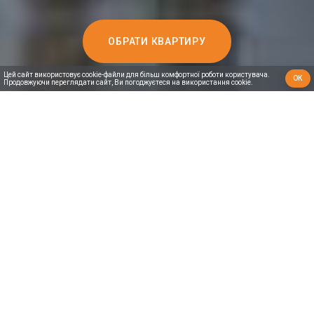
ОБРАТИ КВАРТИРУ
Цей сайт використовує cookie-файли для більш комфортної роботи користувача.
ОК
Продовжуючи переглядати сайт, Ви погоджуєтеся на використання cookie.
ПРО КОМПЛЕКС
ЖК Гостомель Residence — це простір для щасливих
людей. Згідно з дослідженнями ООН, найщасливіші
люди живуть в країнах Скандинавії. Щоб зробити